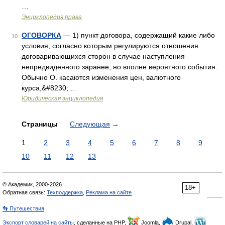
…
Энциклопедия права
ОГОВОРКА
— 1) пункт договора, содержащий какие либо
10
условия, согласно которым регулируются отношения
договаривающихся сторон в случае наступления
непредвиденного заранее, но вполне вероятного события.
Обычно О. касаются изменения цен, валютного
курса,&#8230; …
Юридическая энциклопедия
Страницы
Следующая
→
1
2
3
4
5
6
7
8
9
10
11
12
13
© Академик, 2000-2026
18+
Обратная связь:
Техподдержка
,
Реклама на сайте
👣 Путешествия
Экспорт словарей на сайты
, сделанные на PHP,
Joomla,
Drupal,