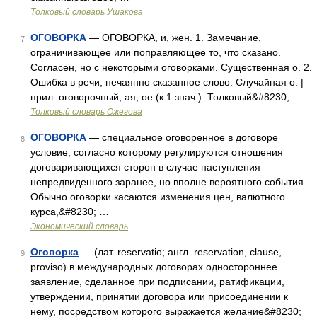
Толковый словарь Ушакова
ОГОВОРКА
— ОГОВОРКА, и, жен. 1. Замечание,
7
ограничивающее или поправляющее то, что сказано.
Согласен, но с некоторыми оговорками. Существенная о. 2.
Ошибка в речи, нечаянно сказанное слово. Случайная о. |
прил. оговорочный, ая, ое (к 1 знач.). Толковый&#8230; …
Толковый словарь Ожегова
ОГОВОРКА
— специальное оговоренное в договоре
8
условие, согласно которому регулируются отношения
договаривающихся сторон в случае наступления
непредвиденного заранее, но вполне вероятного события.
Обычно оговорки касаются изменения цен, валютного
курса,&#8230; …
Экономический словарь
Оговорка
— (лат. reservatio; англ. reservation, clause,
9
proviso) в международных договорах одностороннее
заявление, сделанное при подписании, ратификации,
утверждении, принятии договора или присоединении к
нему, посредством которого выражается желание&#8230;