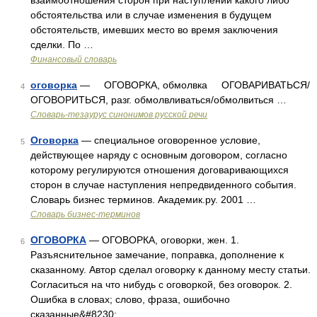
взаимоотношения сторон при наступлении какого либо
обстоятельства или в случае изменения в будущем
обстоятельств, имевших место во время заключения
сделки. По …
Финансовый словарь
оговорка
— ОГОВОРКА, обмолвка ОГОВАРИВАТЬСЯ/
4
ОГОВОРИТЬСЯ, разг. обмолвливаться/обмолвиться …
Словарь-тезаурус синонимов русской речи
Оговорка
— специальное оговоренное условие,
5
действующее наряду с основным договором, согласно
которому регулируются отношения договаривающихся
сторон в случае наступления непредвиденного события.
Словарь бизнес терминов. Академик.ру. 2001 …
Словарь бизнес-терминов
ОГОВОРКА
— ОГОВОРКА, оговорки, жен. 1.
6
Разъяснительное замечание, поправка, дополнение к
сказанному. Автор сделал оговорку к данному месту статьи.
Согласиться на что нибудь с оговоркой, без оговорок. 2.
Ошибка в словах; слово, фраза, ошибочно
сказанные&#8230; …